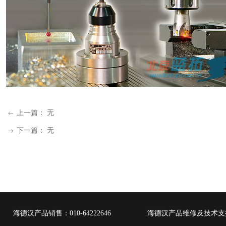
上一篇：
无
ꂃ
下一篇：
无
ꁹ
海德汉产品销售：
010-64222646
海德汉产品维修及技术支