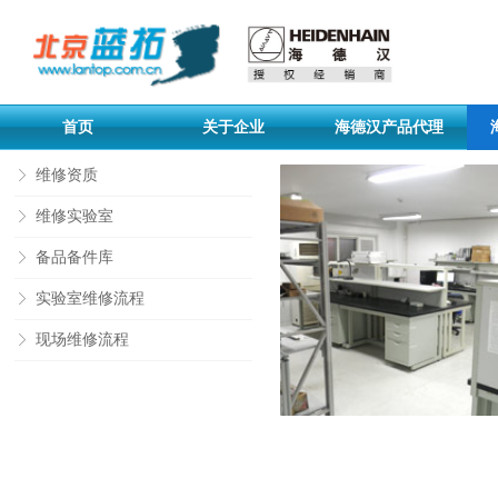
首页
关于企业
海德汉产品代理
维修资质
ꁕ
维修实验室
ꁕ
备品备件库
ꁕ
实验室维修流程
ꁕ
现场维修流程
ꁕ