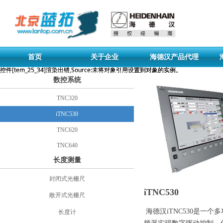
首页
关于企业
海德汉产品代理
控件[tem_25_34]渲染出错,Source:未将对象引用设置到对象的实例。
控件[tem_25_34]渲染出错,Source:未将对象引用设置到对象的实例。
数控系统
TNC320
iTNC530
TNC620
TNC640
长度测量
封闭式光栅尺
iTNC530
敞开式光栅尺
海德汉iTNC530是一
长度计