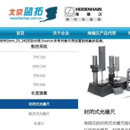
首页
关于企业
海德汉产品代理
控件[tem_25_34]渲染出错,Source:未将对象引用设置到对象的实例。
控件[tem_25_34]渲染出错,Source:未将对象引用设置到对象的实例。
数控系统
TNC320
iTNC530
TNC620
TNC640
长度测量
封闭式光栅尺
封闭式光栅尺
敞开式光栅尺
海德汉的封闭式光栅尺能
长度计