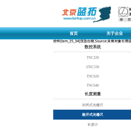
首页
关于企业
控件[tem_25_34]渲染出错,Source:未将对象
控件[tem_25_34]渲染出错,Source:未将对象
数控系统
TNC320
iTNC530
TNC620
TNC640
长度测量
封闭式光栅尺
敞开式光栅尺
长度计