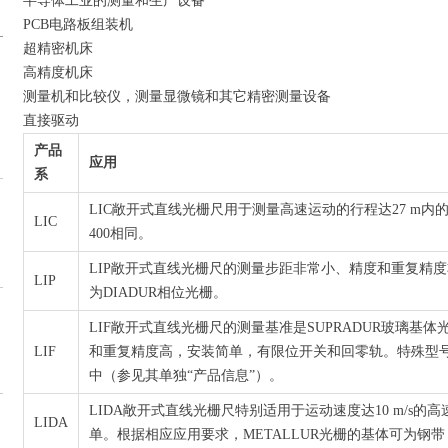
半导体工业的测量和生产设备
PCB电路板组装机
超精密机床
高精度机床
测量机和比较仪，测量显微镜和其它精密测量设备
直接驱动
产品
应用
系
LIC敞开式直线光栅尺用于测量高速运动的行程达27 m内
LIC
400相同。
LIP敞开式直线光栅尺的测量步距非常小、精度和重复精
LIP
为DIADUR相位光栅。
LIF敞开式直线光栅尺的测量基准是SUPRADUR玻璃基
LIF
和重复精度高，安装简单，有限位开关和回零轨。特殊型号的LIF 
中（参见其单独“产品信息”）。
LIDA敞开式直线光栅尺特别适用于运动速度达10 m/s
LIDA
单。根据相应应用要求，METALLUR光栅的基体可为钢