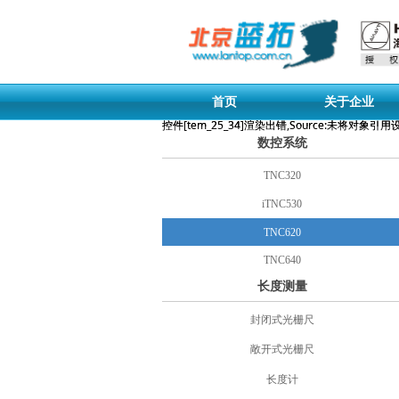
首页
关于企业
控件[tem_25_34]渲染出错,Source:未将对象
控件[tem_25_34]渲染出错,Source:未将对象
数控系统
TNC320
iTNC530
TNC620
TNC640
长度测量
封闭式光栅尺
敞开式光栅尺
长度计