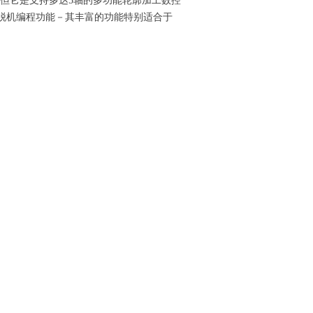
统，但它是支持多达5轴的多功能轮廓加工数控
脱机编程功能－其丰富的功能特别适合于