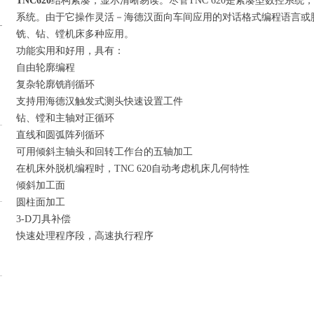
TNC620
结构紧凑，显示清晰易读。尽管TNC 620是紧凑型数控系
系统。由于它操作灵活－海德汉面向车间应用的对话格式编程语言或
铣、钻、镗机床多种应用。
功能实用和好用，具有：
自由轮廓编程
复杂轮廓铣削循环
支持用海德汉触发式测头快速设置工件
钻、镗和主轴对正循环
直线和圆弧阵列循环
可用倾斜主轴头和回转工作台的五轴加工
在机床外脱机编程时，TNC 620自动考虑机床几何特性
倾斜加工面
圆柱面加工
3-D刀具补偿
快速处理程序段，高速执行程序